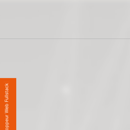
|
k
c
a
t
s
l
l
u
F
b
e
W
r
u
e
p
p
o