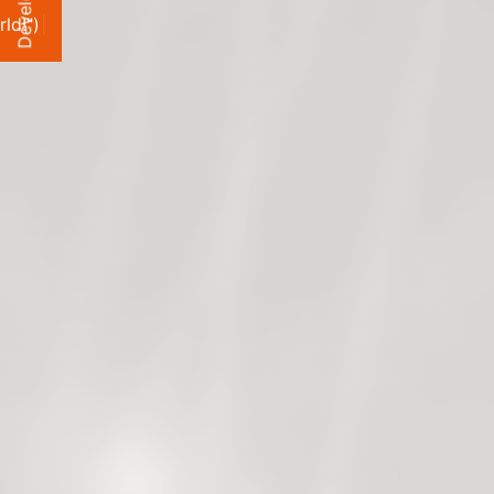
l
e
r
l
d
!
"
)
;
|
v
é
D