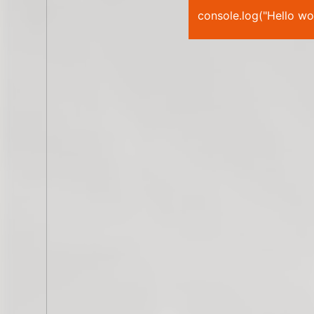
c
o
n
s
o
l
e
.
l
o
g
(
"
H
e
l
l
o
w
o